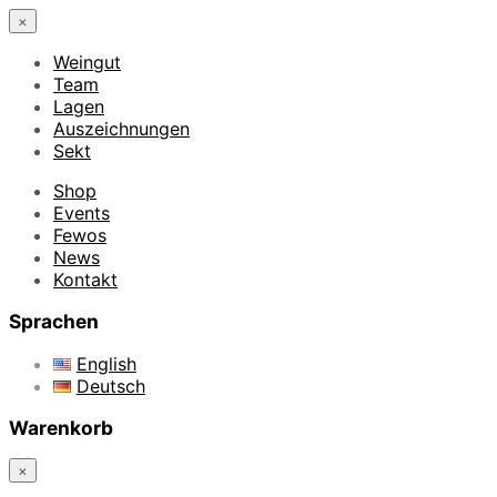
×
Weingut
Team
Lagen
Auszeichnungen
Sekt
Shop
Events
Fewos
News
Kontakt
Sprachen
English
Deutsch
Warenkorb
×