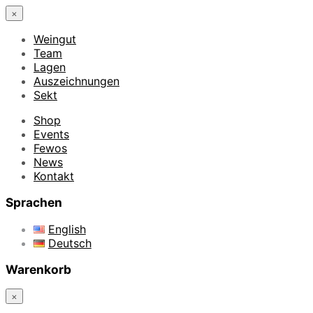
×
Weingut
Team
Lagen
Auszeichnungen
Sekt
Shop
Events
Fewos
News
Kontakt
Sprachen
English
Deutsch
Warenkorb
×