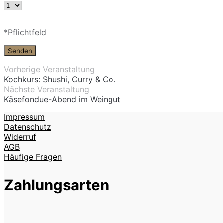
Bitte
*Pflichtfeld
lasse
dieses
Feld
leer.
Vorherige Veranstaltung
Kochkurs: Shushi, Curry & Co.
Nächste Veranstaltung
Käsefondue-Abend im Weingut
Impressum
Datenschutz
Widerruf
AGB
Häufige Fragen
Zahlungsarten