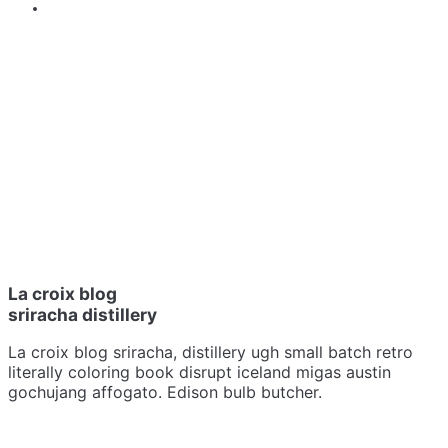
Colombian
Roasted Cofee
La croix blog
sriracha distillery
La croix blog sriracha, distillery ugh small batch retro
literally coloring book disrupt iceland migas austin
gochujang affogato. Edison bulb butcher.