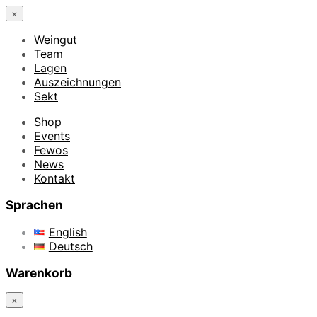
×
Weingut
Team
Lagen
Auszeichnungen
Sekt
Shop
Events
Fewos
News
Kontakt
Sprachen
English
Deutsch
Warenkorb
×