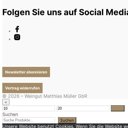
Folgen Sie uns auf Social Medi
Newsletter abonnieren
Vertrag widerrufen
© 2026 – Weingut Matthias Müller GbR
×
Min.
Max.
Filter
Preis
Preis
Suchen
Suchen
Unsere Website benutzt Cookies. Wenn Sie die Website wei