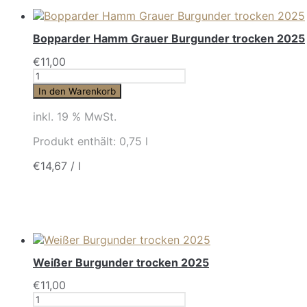
Preis
sortiert:
aufsteigend
Bopparder Hamm Grauer Burgunder trocken 2025
€
11,00
Anzahl
In den Warenkorb
inkl. 19 % MwSt.
Produkt enthält: 0,75
l
€
14,67
/
l
Weißer Burgunder trocken 2025
€
11,00
Anzahl